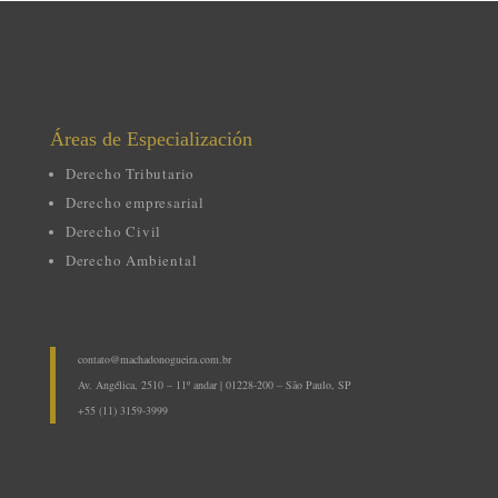
Áreas
de E
specialización
Derecho Tributario
Derecho empresarial
Derecho Civil
Derecho Ambiental
contato@machadonogueira.com.br
Av. Angélica, 2510 – 11º andar | 01228-200 – São Paulo, SP
+55 (11) 3159-3999