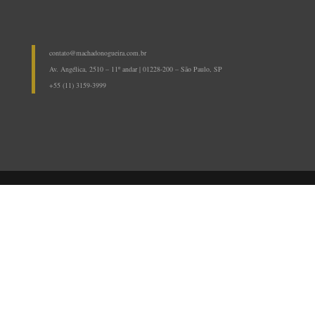
contato@machadonogueira.com.br
Av. Angélica, 2510 – 11º andar | 01228-200 – São Paulo, SP
+55 (11) 3159-3999