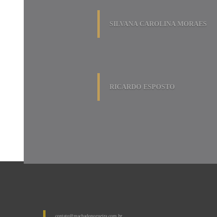
SILVANA CAROLINA MORAES
RICARDO ESPOSTO
contato@machadonogueira.com.br