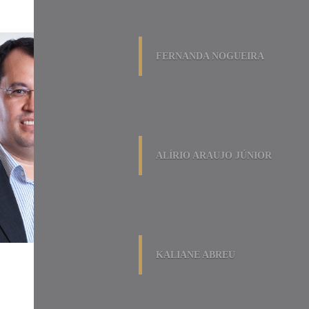
FERNANDA NOGUEIRA
ALÍRIO ARAUJO JÚNIOR
KALIANE ABREU