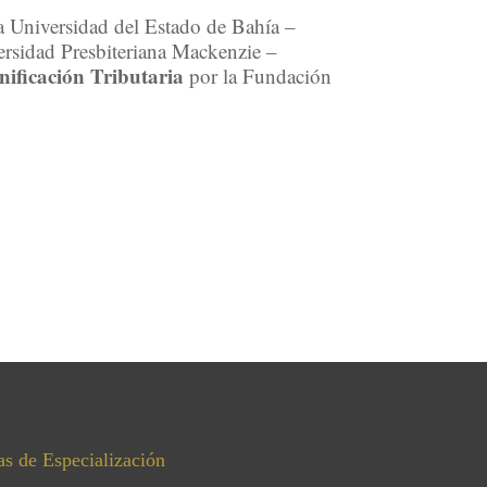
a Universidad del Estado de Bahía –
ersidad Presbiteriana Mackenzie –
ificación Tributaria
por la Fundación
as
de E
specialización