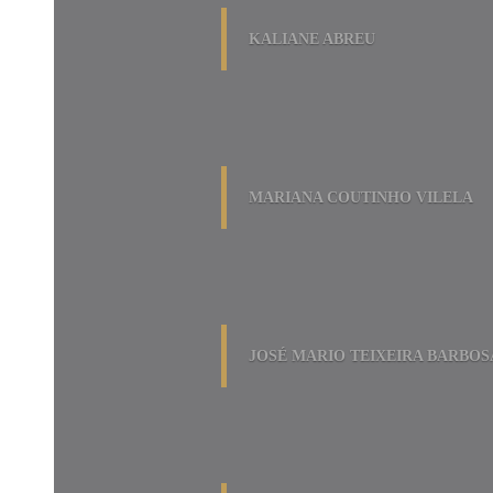
KALIANE ABREU
MARIANA COUTINHO VILELA
JOSÉ MARIO TEIXEIRA BARBOS