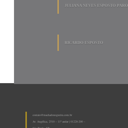
JULIANA NEVES ESPOSTO PARO
RICARDO ESPOSTO
contato@machadonogueira.com.br
Av. Angélica, 2510 – 11º andar | 01228-200 –