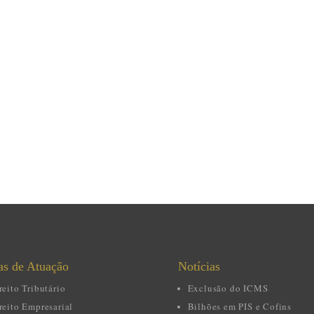
as
de Atuação
Notícias
reito Tributário
Exclusão do ICMS
reito Empresarial
Bilhões em PIS e Cofins